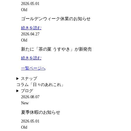
夏
2026.05.01
季
Old
休
ゴールデンウィーク休業のお知らせ
暇
:
続きを読む
の
ゴ
2026.04.27
お
ー
Old
知
ル
ら
新たに「茶の菓 うすやき」が新発売
デ
せ
:
続きを読む
ン
新
ウ
一覧ページへ
た
ィ
に
ー
スナップ
「茶
ク
コラム
「日々のあれこれ」
の
休
ブログ
菓
業
2026.08.07
う
の
New
す
お
夏季休暇のお知らせ
や
知
き」
ら
2026.05.01
が
せ
Old