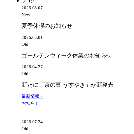
ブログ
業
菓
2026.08.07
の
う
New
お
す
知
夏季休暇のお知らせ
や
ら
き」
2026.05.01
せ
が
Old
新
発
ゴールデンウィーク休業のお知らせ
売
2026.04.27
Old
新たに「茶の菓 うすやき」が新発売
最新情報・
お知らせ
2026.07.24
Old