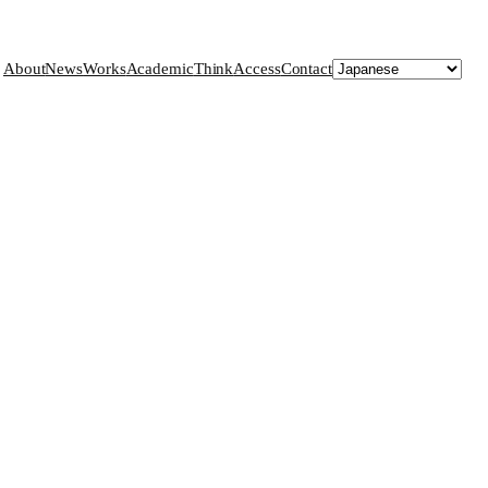
About
News
Works
Academic
Think
Access
Contact