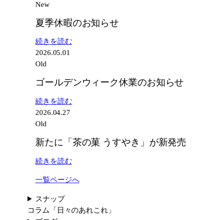
New
夏季休暇のお知らせ
:
続きを読む
夏
2026.05.01
季
Old
休
ゴールデンウィーク休業のお知らせ
暇
の
:
続きを読む
お
ゴ
2026.04.27
知
ー
Old
ら
ル
新たに「茶の菓 うすやき」が新発売
せ
デ
ン
:
続きを読む
ウ
新
ィ
一覧ページへ
た
ー
に
スナップ
ク
「茶
コラム
「日々のあれこれ」
休
の