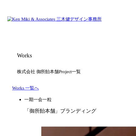
内
容
を
ス
キ
ッ
プ
Works
株式会社 御所飴本舗
Project一覧
Works 一覧へ
一期一会一粒
「御所飴本舗」ブランディング