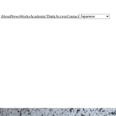
About
News
Works
Academic
Think
Access
Contact