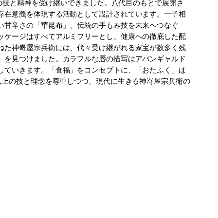
々の技と精神を受け継いできました。八代目のもとで展開さ
存在意義を体現する活動として設計されています。一子相
い甘辛さの「華昆布」、伝統の手もみ技を未来へつなぐ
ッケージはすべてアルミフリーとし、健康への徹底した配
ねた神嵜屋宗兵衛には、代々受け継がれる家宝が数多く残
」を見つけました。カラフルな唇の描写はアバンギャルド
していきます。「食福」をコンセプトに、「おたふく」は
以上の技と理念を尊重しつつ、現代に生きる神嵜屋宗兵衛の