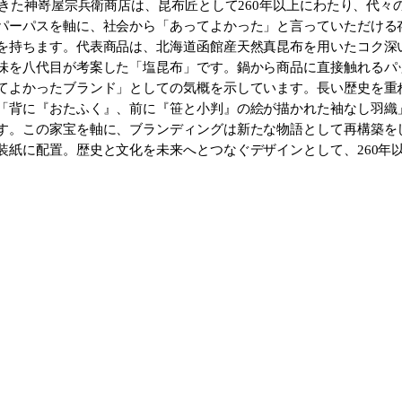
てきた神嵜屋宗兵衛商店は、昆布匠として260年以上にわたり、代
パーパスを軸に、社会から「あってよかった」と言っていただける
を持ちます。代表商品は、北海道函館産天然真昆布を用いたコク深
味を八代目が考案した「塩昆布」です。鍋から商品に直接触れるパ
てよかったブランド」としての気概を示しています。長い歴史を重
「背に『おたふく』、前に『笹と小判』の絵が描かれた袖なし羽織
す。この家宝を軸に、ブランディングは新たな物語として再構築を
装紙に配置。歴史と文化を未来へとつなぐデザインとして、260年