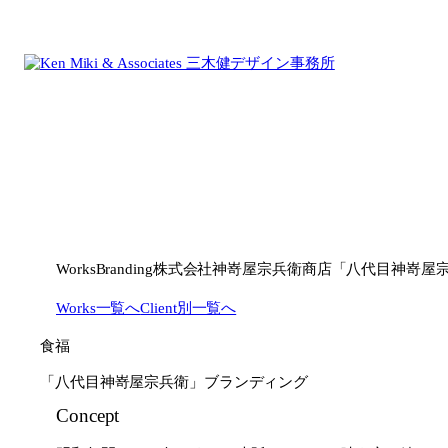
内
容
を
ス
キ
ッ
プ
Works
Branding
株式会社神嵜屋宗兵衛商店「八代目神嵜屋
Works一覧へ
Client別一覧へ
食福
「八代目神嵜屋宗兵衛」ブランディング
Concept