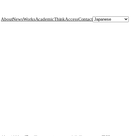
About
News
Works
Academic
Think
Access
Contact