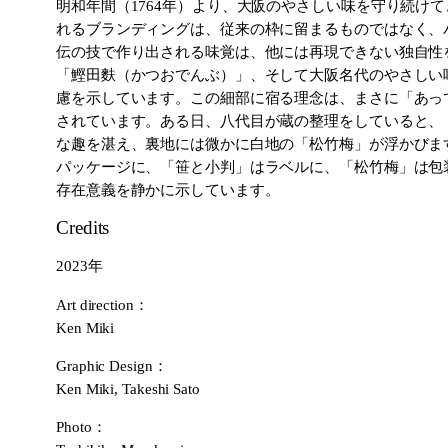
明和年間（1764年）より、大阪のやさしい味を守り続け
れるブランディングは、従来の枠に留まるものではなく、
伝の技で作り出される味覚は、他には再現できない独自性
「鰹田麩（かつおでんぶ）」、そして大阪名代のやさしい
慮を示しています。この細部に宿る理念は、まさに「あっ
されています。ある日、八代目が蔵の整理をしていると、
な趣を湛え、裏地には微かに白地の「松竹梅」が浮かびま
パッケージに、「笹と小判」はラベルに、「松竹梅」は包
存在意義を静かに示しています。
Credits
2023年
Art direction：
Ken Miki
Graphic Design：
Ken Miki, Takeshi Sato
Photo：