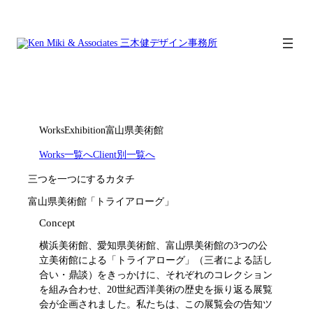
内
容
を
ス
キ
ッ
プ
Works
Exhibition
富山県美術館
Works一覧へ
Client別一覧へ
三つを一つにするカタチ
富山県美術館「トライアローグ」
Concept
横浜美術館、愛知県美術館、富山県美術館の3つの公
立美術館による「トライアローグ」（三者による話し
合い・鼎談）をきっかけに、それぞれのコレクション
を組み合わせ、20世紀西洋美術の歴史を振り返る展覧
会が企画されました。私たちは、この展覧会の告知ツ