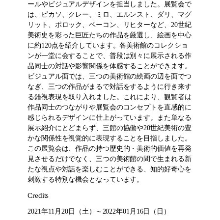
ールやビジュアルデザインを担当しました。展覧会で
は、ピカソ、クレー、ミロ、エルンスト、ダリ、マグ
リット、ポロック、ベーコン、リヒターなど、20世紀
美術史を彩った巨匠たちの作品を厳選し、絵画を中心
に約120点を紹介しています。各美術館のコレクショ
ンが一堂に会することで、普段は別々に展示される作
品同士の対話や影響関係を体感することができます。
ビジュアル面では、三つの美術館の絵画の辺を面でつ
なぎ、三つの作品がまるで対話をするように行き来す
る錯視表現を取り入れました。これにより、観覧者は
作品同士のつながりや展覧会のコンセプトを直感的に
感じられるデザインに仕上がっています。また単なる
展示紹介にとどまらず、三館の協働や20世紀美術の豊
かな関係性を視覚的に表現することを目指しました。
この展覧会は、作品の持つ歴史的・美術的価値を再発
見させるだけでなく、三つの美術館の間で生まれる新
たな視点や対話を楽しむことができる、知的好奇心を
刺激する特別な機会となっています。
Credits
2021年11月20日（土）～2022年01月16日（日）