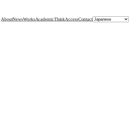
About
News
Works
Academic
Think
Access
Contact