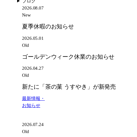
ブログ
業
菓
2026.08.07
の
う
New
お
す
知
夏季休暇のお知らせ
や
ら
き」
2026.05.01
せ
が
Old
新
発
ゴールデンウィーク休業のお知らせ
売
2026.04.27
Old
新たに「茶の菓 うすやき」が新発売
最新情報・
お知らせ
2026.07.24
Old