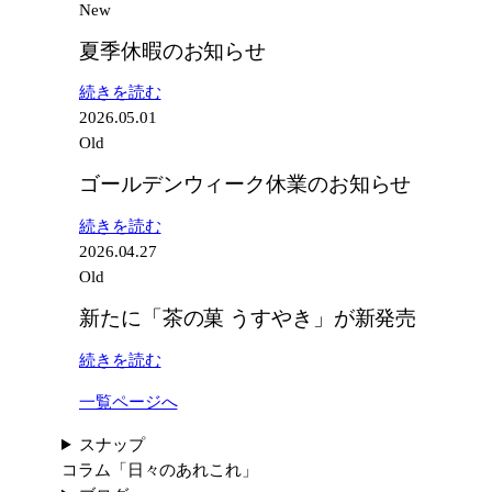
New
夏季休暇のお知らせ
:
続きを読む
夏
2026.05.01
季
Old
休
ゴールデンウィーク休業のお知らせ
暇
の
:
続きを読む
お
ゴ
2026.04.27
知
ー
Old
ら
ル
新たに「茶の菓 うすやき」が新発売
せ
デ
ン
:
続きを読む
ウ
新
ィ
一覧ページへ
た
ー
に
スナップ
ク
「茶
コラム
「日々のあれこれ」
休
の