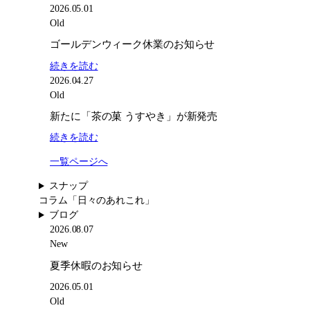
夏
2026.05.01
季
Old
休
ゴールデンウィーク休業のお知らせ
暇
:
続きを読む
の
ゴ
2026.04.27
お
ー
Old
知
ル
ら
新たに「茶の菓 うすやき」が新発売
デ
せ
:
続きを読む
ン
新
ウ
一覧ページへ
た
ィ
に
ー
スナップ
「茶
ク
コラム
「日々のあれこれ」
の
休
ブログ
菓
業
2026.08.07
う
の
New
す
お
夏季休暇のお知らせ
や
知
き」
ら
2026.05.01
が
せ
Old