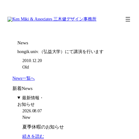
内
容
を
ス
キ
ッ
News
プ
hongik.univ.（弘益大学）にて講演を行います
2010.12.20
Old
News一覧へ
新着News
最新情報・
お知らせ
2026.08.07
New
夏季休暇のお知らせ
:
続きを読む