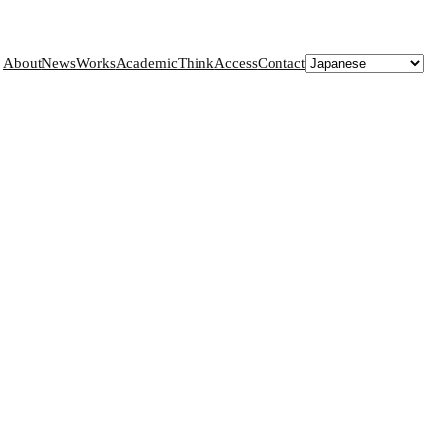
About
News
Works
Academic
Think
Access
Contact