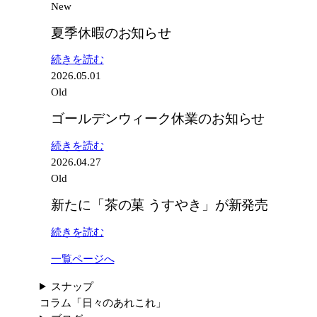
New
夏季休暇のお知らせ
:
続きを読む
夏
2026.05.01
季
Old
休
ゴールデンウィーク休業のお知らせ
暇
の
:
続きを読む
お
ゴ
2026.04.27
知
ー
Old
ら
ル
新たに「茶の菓 うすやき」が新発売
せ
デ
ン
:
続きを読む
ウ
新
ィ
一覧ページへ
た
ー
に
スナップ
ク
「茶
コラム
「日々のあれこれ」
休
の