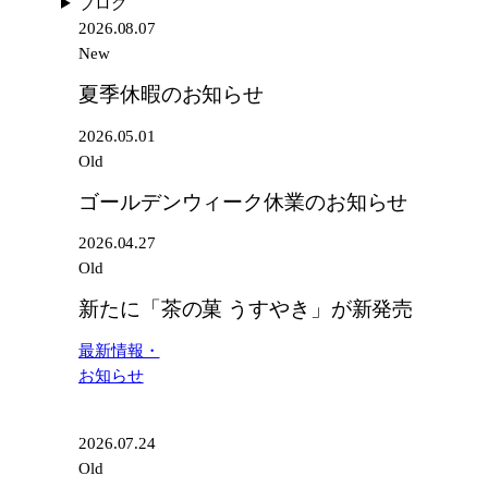
ブログ
業
菓
2026.08.07
の
う
New
お
す
知
夏季休暇のお知らせ
や
ら
き」
2026.05.01
せ
が
Old
新
発
ゴールデンウィーク休業のお知らせ
売
2026.04.27
Old
新たに「茶の菓 うすやき」が新発売
最新情報・
お知らせ
2026.07.24
Old