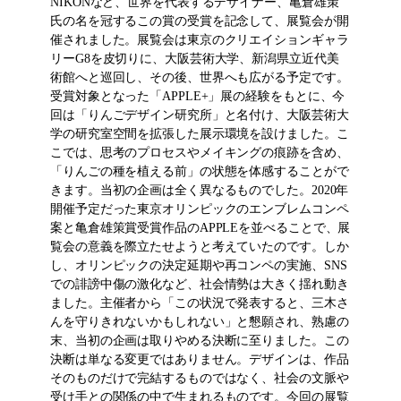
NIKONなど、世界を代表するデザイナー、亀倉雄策
氏の名を冠するこの賞の受賞を記念して、展覧会が開
催されました。展覧会は東京のクリエイションギャラ
リーG8を皮切りに、大阪芸術大学、新潟県立近代美
術館へと巡回し、その後、世界へも広がる予定です。
受賞対象となった「APPLE+」展の経験をもとに、今
回は「りんごデザイン研究所」と名付け、大阪芸術大
学の研究室空間を拡張した展示環境を設けました。こ
こでは、思考のプロセスやメイキングの痕跡を含め、
「りんごの種を植える前」の状態を体感することがで
きます。当初の企画は全く異なるものでした。2020年
開催予定だった東京オリンピックのエンブレムコンペ
案と亀倉雄策賞受賞作品のAPPLEを並べることで、展
覧会の意義を際立たせようと考えていたのです。しか
し、オリンピックの決定延期や再コンペの実施、SNS
での誹謗中傷の激化など、社会情勢は大きく揺れ動き
ました。主催者から「この状況で発表すると、三木さ
んを守りきれないかもしれない」と懇願され、熟慮の
末、当初の企画は取りやめる決断に至りました。この
決断は単なる変更ではありません。デザインは、作品
そのものだけで完結するものではなく、社会の文脈や
受け手との関係の中で生まれるものです。今回の展覧