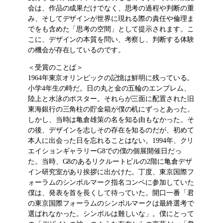
会は、作品の成果だけでなく、思考の過程や判断の重
み、そしてデザインが世界に現れる際の責任や倫理ま
でをも含めた「思考の空間」として提示されます。こ
こに、デザインの本質を問い、考察し、判断する体験
の機会が存在しているのです。
＜受賞のことば＞
1964年東京オリンピックの記憶は鮮明に残っている。
小学4年生の時だ。日の丸と金の五輪のエンブレム、
陸上と水泳のポスター。それらが三面に配置された旧
東海銀行の三角柱の貯金箱が僕の机にずっとあった。
しかし、当時は亀倉雄策の名を知る由もなかった。そ
の後、デザインを志しその存在を知るのだが、初めて
本人に出会った日を忘れることはない。1994年、クリ
エイションギャラリーG8での僕の個展開催日だっ
た。当時、G8のあるリクルートビルの2階に亀倉デザ
イン研究室があり挨拶に出かけた。丁度、東京国際フ
ォーラムのシンボルマーク指名コンペに参加していた
僕は、発表を首を長くして待っていた。開口一番「君
の東京国際フォーラムのシンボルマークは最終選考で
選ばれなかった。シンボルは難しいな」。僕にとって