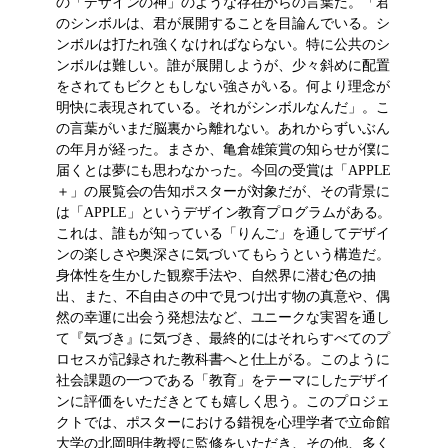
の「デザインの神」のような存在からの言葉だ。「君
のシンボルは、君が展開することを目論んでいる。シ
ンボルは打たれ強くなければならない。特に公共のシ
ンボルは難しい。誰が展開しようが、少々斜めに配置
をされてもビクともしない強さがいる。何より理念が
明快に表現されている。それがシンボルなんだ」。こ
の言葉がいまだ脳裏から離れない。あれからずいぶん
の年月が経った。まさか、亀倉雄策賞の知らせが僕に
届くとは夢にも思わなかった。今回の受賞は「APPLE
＋」の展覧会の告知ポスターが対象だが、その背景に
は「APPLE」というデザイン教育プログラムがある。
これは、誰もが知っている「りんご」を通してデザイ
ンの楽しさや奥深さに気づいてもらうという構造だ。
身体性を生かした観察手法や、自然界に潜む色の抽
出、また、不自由さの中で見つけ出す物の真意や、偶
然の幸運に出会う発想法など、ユニークな実習を通し
て『気づき』に気づき、最終的にはそれらすべてのプ
ロセスが記録された教科書へと仕上がる。このように
社会課題の一つである「教育」をテーマにしたデザイ
ンに評価をいただきとても嬉しく思う。このプロジェ
クトでは、ポスターにおける錯視を心理学者で立命館
大学の北岡明佳教授に監修をいただき、その他、多く