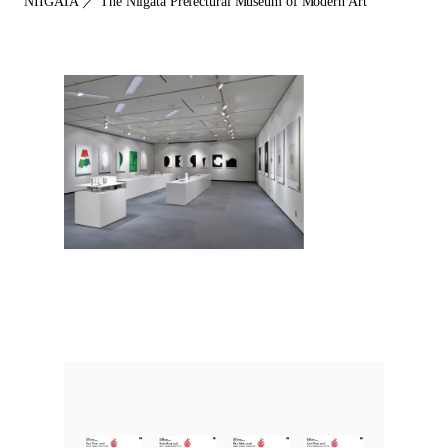
NIIGATA ／ The Niigata Prefectural Museum of Modern Art