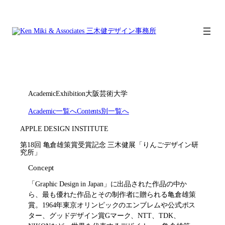
内
容
を
ス
キ
ッ
プ
Academic
Exhibition
大阪芸術大学
Academic一覧へ
Contents別一覧へ
APPLE DESIGN INSTITUTE
第18回 亀倉雄策賞受賞記念 三木健展「りんごデザイン研
究所」
Concept
「Graphic Design in Japan」に出品された作品の中か
ら、最も優れた作品とその制作者に贈られる亀倉雄策
賞。1964年東京オリンピックのエンブレムや公式ポス
ター、グッドデザイン賞Gマーク、NTT、TDK、