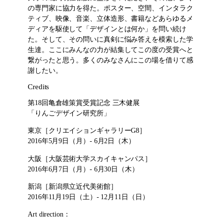
の専門家に協力を得た。ポスター、空間、インタラク
ティブ、映像、音楽、立体造形、書籍などあらゆるメ
ディアを駆使して「デザインとは何か」を問い続け
た。そして、その問いに真剣に悩み答えを模索した学
生達。ここにみんなの力が結集してこの度の受賞へと
繋がったと思う。多くのみなさんにこの場を借りて感
謝したい。
Credits
第18回亀倉雄策賞受賞記念 三木健展
「りんごデザイン研究所」
東京［クリエイションギャラリーG8］
2016年5月9日（月）- 6月2日（木）
大阪［大阪芸術大学スカイキャンパス］
2016年6月7日（月）- 6月30日（木）
新潟［新潟県立近代美術館］
2016年11月19日（土）- 12月11日（日）
Art direction：