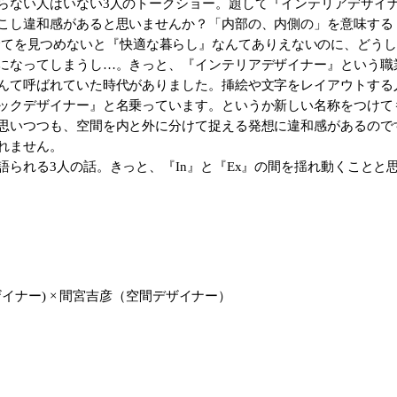
らない人はいない3人のトークショー。題して『インテリアデザイ
し違和感があると思いませんか？「内部の、内側の」を意味する『イン
Ex』の全てを見つめないと『快適な暮らし』なんてありえないのに、
になってしまうし…。きっと、『インテリアデザイナー』という職
んて呼ばれていた時代がありました。挿絵や文字をレイアウトする
ックデザイナー』と名乗っています。というか新しい名称をつけて
思いつつも、空間を内と外に分けて捉える発想に違和感があるので
れません。
られる3人の話。きっと、『In』と『Ex』の間を揺れ動くことと
イナー) × 間宮吉彦（空間デザイナー）