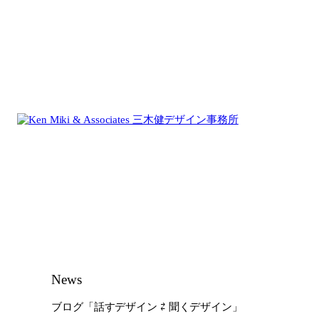
内
容
を
ス
キ
ッ
プ
News
ブログ「話すデザイン ⇄ 聞くデザイン」