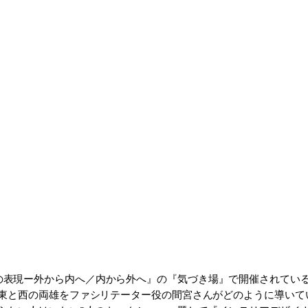
『野井成正の表現ー外から内へ／内から外へ』の『気づき場』で開催され
東と西の両雄をファシリテーター役の間宮さんがどのように導いて