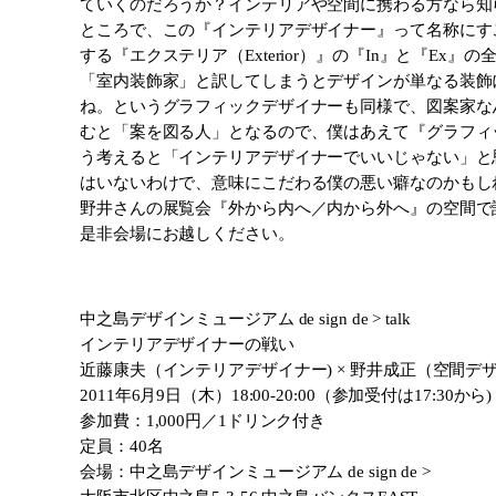
ていくのだろうか？インテリアや空間に携わる方なら知
ところで、この『インテリアデザイナー』って名称にすこ
する『エクステリア（Exterior）』の『In』と『
「室内装飾家」と訳してしまうとデザインが単なる装飾
ね。というグラフィックデザイナーも同様で、図案家な
むと「案を図る人」となるので、僕はあえて『グラフィ
う考えると「インテリアデザイナーでいいじゃない」と
はいないわけで、意味にこだわる僕の悪い癖なのかもし
野井さんの展覧会『外から内へ／内から外へ』の空間で語
是非会場にお越しください。
中之島デザインミュージアム de sign de > talk
インテリアデザイナーの戦い
近藤康夫（インテリアデザイナー) × 野井成正（空間デザ
2011年6月9日（木）18:00-20:00（参加受付は17:30から)
参加費：1,000円／1ドリンク付き
定員：40名
会場：中之島デザインミュージアム de sign de >