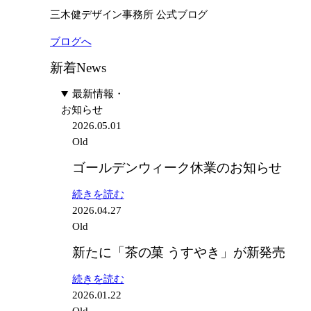
三木健デザイン事務所 公式ブログ
ブログへ
新着News
最新情報・
お知らせ
2026.05.01
Old
ゴールデンウィーク休業のお知らせ
:
続きを読む
ゴ
2026.04.27
ー
Old
ル
新たに「茶の菓 うすやき」が新発売
デ
ン
:
続きを読む
ウ
新
2026.01.22
ィ
た
Old