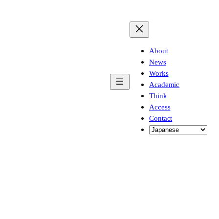
About
News
Works
Academic
Think
Access
Contact