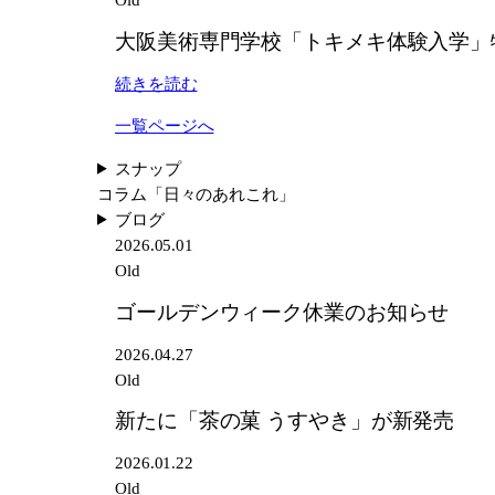
ー
に
大阪美術専門学校「トキメキ体験入学」
ク
「茶
休
の
:
続きを読む
業
菓
大
の
う
一覧ページへ
阪
お
す
美
スナップ
知
や
術
コラム
「日々のあれこれ」
ら
き」
専
ブログ
せ
が
門
2026.05.01
新
学
Old
発
校
売
ゴールデンウィーク休業のお知らせ
「ト
キ
2026.04.27
メ
Old
キ
体
新たに「茶の菓 うすやき」が新発売
験
2026.01.22
入
Old
学」