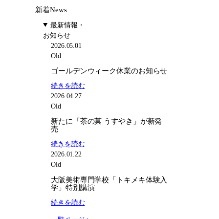
新着News
最新情報・
お知らせ
2026.05.01
Old
ゴールデンウィーク休業のお知らせ
:
続きを読む
ゴ
2026.04.27
ー
Old
ル
新たに「茶の菓 うすやき」が新発
デ
売
ン
:
続きを読む
ウ
新
2026.01.22
ィ
た
Old
ー
に
ク
大阪美術専門学校「トキメキ体験入
「茶
学」特別講演
休
の
業
:
続きを読む
菓
の
大
う
お