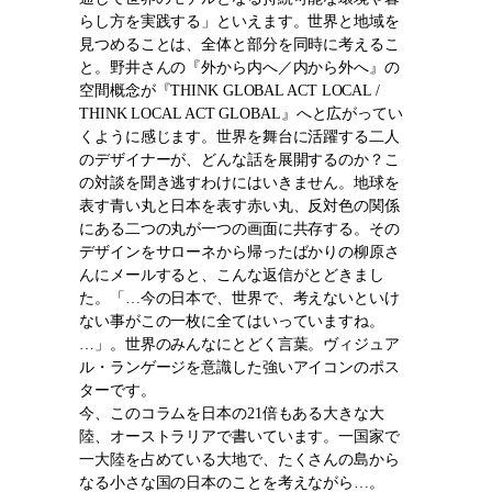
らし方を実践する」といえます。世界と地域を
見つめることは、全体と部分を同時に考えるこ
と。野井さんの『外から内へ／内から外へ』の
空間概念が『THINK GLOBAL ACT LOCAL /
THINK LOCAL ACT GLOBAL』へと広がってい
くように感じます。世界を舞台に活躍する二人
のデザイナーが、どんな話を展開するのか？こ
の対談を聞き逃すわけにはいきません。地球を
表す青い丸と日本を表す赤い丸、反対色の関係
にある二つの丸が一つの画面に共存する。その
デザインをサローネから帰ったばかりの柳原さ
んにメールすると、こんな返信がとどきまし
た。「…今の日本で、世界で、考えないといけ
ない事がこの一枚に全てはいっていますね。
…」。世界のみんなにとどく言葉。ヴィジュア
ル・ランゲージを意識した強いアイコンのポス
ターです。
今、このコラムを日本の21倍もある大きな大
陸、オーストラリアで書いています。一国家で
一大陸を占めている大地で、たくさんの島から
なる小さな国の日本のことを考えながら…。