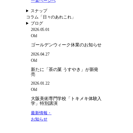
一覧ページへ
阪
す
知
美
や
スナップ
ら
術
き」
コラム
「日々のあれこれ」
せ
専
が
ブログ
門
新
2026.05.01
学
発
Old
校
売
ゴールデンウィーク休業のお知らせ
「ト
キ
2026.04.27
メ
Old
キ
新たに「茶の菓 うすやき」が新発
体
売
験
入
2026.01.22
学」
Old
特
大阪美術専門学校「トキメキ体験入
別
学」特別講演
講
最新情報・
演
お知らせ