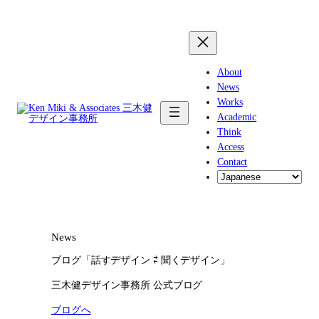
内
容
を
ス
キ
About
ッ
News
プ
Works
Academic
Think
Access
Contact
News
ブログ「話すデザイン ⇄ 聞くデザイン」
三木健デザイン事務所 公式ブログ
ブログへ