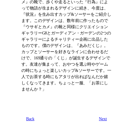
メ』の靴で、歩くや走るといった『行為』によ
って物語が生まれるデザインに続き、今度は、
『状況』を生み出すカップ&ソーサーをご紹介し
ます。このデザインは、数年前に作ったもので
『ウサギとカメ』の靴と同様にクリエイション
ギャラリーG8とガーディアン・ガーデンの2つの
ギャラリーによるチャリティー企画に出品した
ものです。僕のデザインは、『あみだくじ』。
カップとソーサーを好きなラインに合わせるだ
けで、169通りの「くじ」が誕生するデザインで
す。友達が集まって、おやつを選ぶ時やゲーム
の時にちょっと楽しいカップ&ソーサーです。一
人でお茶する時にもアタリが出ればなんだか嬉
しくなってきます。ちょっと一服、「お茶にし
ませんか？」
Back
Next