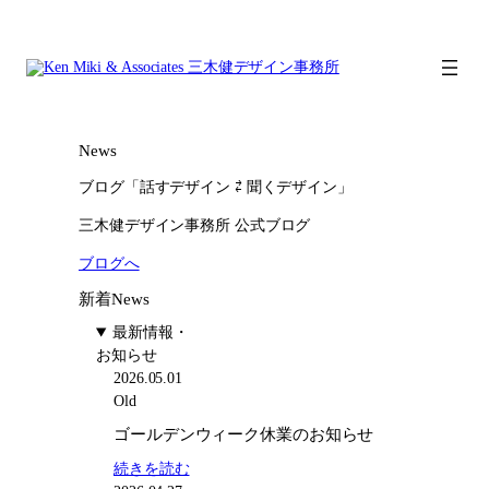
内
容
を
ス
キ
ッ
News
プ
ブログ「話すデザイン ⇄ 聞くデザイン」
三木健デザイン事務所 公式ブログ
ブログへ
新着News
最新情報・
お知らせ
2026.05.01
Old
ゴールデンウィーク休業のお知らせ
:
続きを読む