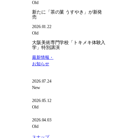
メ
Old
キ
新たに「茶の菓 うすやき」が新発
体
売
験
入
2026.01.22
学」
Old
特
大阪美術専門学校「トキメキ体験入
別
学」特別講演
講
最新情報・
演
お知らせ
2026.07.24
New
2026.05.12
Old
2026.04.03
Old
スナップ