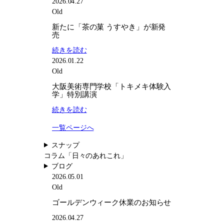
ゴ
2026.04.27
ー
Old
ル
新たに「茶の菓 うすやき」が新発
デ
売
ン
:
続きを読む
ウ
新
2026.01.22
ィ
た
Old
ー
に
ク
大阪美術専門学校「トキメキ体験入
「茶
学」特別講演
休
の
業
:
続きを読む
菓
の
大
う
お
一覧ページへ
阪
す
知
美
や
スナップ
ら
術
き」
コラム
「日々のあれこれ」
せ
専
が
ブログ
門
新
2026.05.01
学
発
Old
校
売
ゴールデンウィーク休業のお知らせ
「ト
キ
2026.04.27