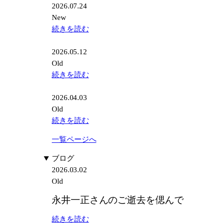
門
2026.07.24
新
学
New
発
校
:
続きを読む
売
「ト
天
キ
神
2026.05.12
メ
祭
Old
キ
2026！
:
続きを読む
体
宵
届
験
宮！
け
2026.04.03
入
先
Old
学」
の
:
続きを読む
特
笑
Ken
別
一覧ページへ
顔
Miki
講
を
&
ブログ
演
想
Associates
2026.03.02
像
オ
Old
し
リ
永井一正さんのご逝去を偲んで
な
ジ
が
ナ
:
続きを読む
ら
ル