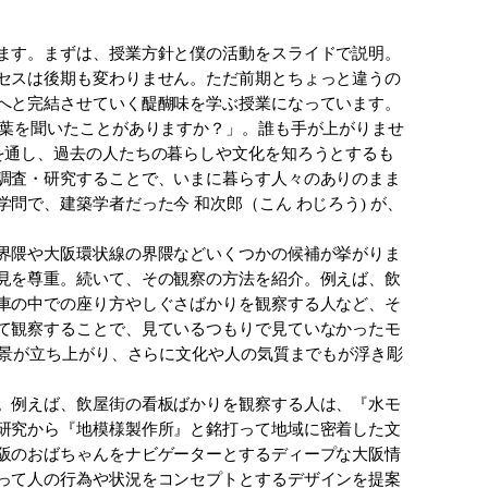
ます。まずは、授業方針と僕の活動をスライドで説明。
セスは後期も変わりません。ただ前期とちょっと違うの
へと完結させていく醍醐味を学ぶ授業になっています。
葉を聞いたことがありますか？」。誰も手が上がりませ
を通し、過去の人たちの暮らしや文化を知ろうとするも
調査・研究することで、いまに暮らす人々のありのまま
で、建築学者だった今 和次郎（こん わじろう) が、
界隈や大阪環状線の界隈などいくつかの候補が挙がりま
見を尊重。続いて、その観察の方法を紹介。例えば、飲
車の中での座り方やしぐさばかりを観察する人など、そ
て観察することで、見ているつもりで見ていなかったモ
風景が立ち上がり、さらに文化や人の気質までもが浮き彫
。例えば、飲屋街の看板ばかりを観察する人は、『水モ
研究から『地模様製作所』と銘打って地域に密着した文
阪のおばちゃんをナビゲーターとするディープな大阪情
って人の行為や状況をコンセプトとするデザインを提案