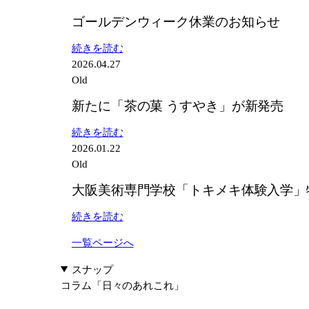
ゴールデンウィーク休業のお知らせ
:
続きを読む
ゴ
2026.04.27
ー
Old
ル
新たに「茶の菓 うすやき」が新発売
デ
ン
:
続きを読む
ウ
新
2026.01.22
ィ
た
Old
ー
に
大阪美術専門学校「トキメキ体験入学」
ク
「茶
休
の
:
続きを読む
業
菓
大
の
う
一覧ページへ
阪
お
す
美
スナップ
知
や
術
コラム
「日々のあれこれ」
ら
き」
専
せ
が