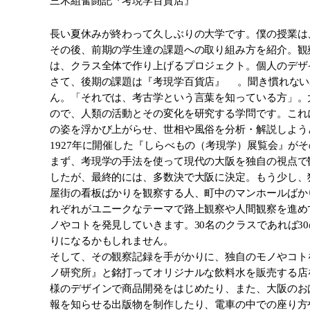
三木組奮闘記『考現学百貨店』
長い夏休みが終わって久しぶりの大学です。僕の授業は
その後、前期の学生達の課題への取り組み方を紹介。観
は、クラス全体で作り上げるプロジェクト。個人のデザ
さて、後期の課題は『考現学百貨店』 。聞き慣れない
ん。「それでは、考古学という言葉を知っている方」。
ので、人類の活動とその変化を研究する学問です。これ
の姿を浮かび上がらせ、世相や風俗を分析・解説しようと
1927年に開催した『しらべもの（考現学）展覧会』が
まず、考現学の手法を使って現代の大阪を独自の視点で
したが、最終的には、多数決で大阪に決定。もう少し、
屋街の看板ばかりを観察する人、町中のマンホールばか
れぞれがユニークなテーマで路上観察や人間観察を進め
ノやコトを発見していきます。30名のクラスであれば
りになるかもしれません。
そして、その観察記録を手がかりに、独自のモノやコト
ノ研究所』と銘打ってオリジナルな飲料水を販売する店
様のデザインで商品開発をはじめたり、また、大阪のお
報を知らせる出版物を制作したり、電車の中での座り方