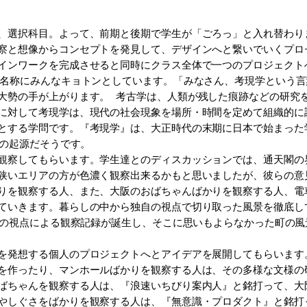
、選択科目。よって、前期と後期で学生が「ごろっ」と入れ替わり
察と想像からコンセプトを発見して、デザインへと繋いでいくプロ
インワークを完成させると同時にクラス全体で一つのプロジェクト
名称にみんなキョトンとしています。「みなさん、考現学という言
大勢の手が上がります。 考古学は、人類が残した痕跡などの研究
に対して考現学は、現代の社会現象を場所・時間を定めて組織的に
する学問です。『考現学』は、大正時代の末期に日本で始まった学問
その起源だそうです。
観察してもらいます。学生達とのディスカッションでは、通天閣の
狭いエリアの方が色濃く観察出来るかもと思いましたが、彼らの意
りを観察する人、また、大阪のおばちゃんばかりを観察する人、電
ていきます。暮らしの中から独自の視点で切り取った風景を徹底し
30の視点による観察記録が誕生し、そこに思いもよらなかった町の
を発想する個人のプロジェクトへとアイデアを展開してもらいます
を作ったり、マンホールばかりを観察する人は、その多様な文様の
ばちゃんを観察する人は、『浪速いちびり案内人』と銘打って、大
やしぐさをばかりを観察する人は、『無意識・プロダクト』と銘打