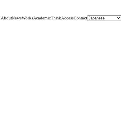
About
News
Works
Academic
Think
Access
Contact