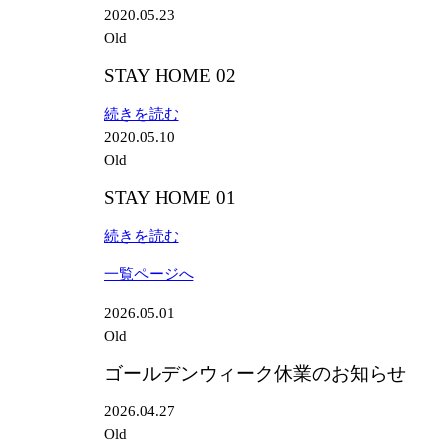
永
2020.05.23
梱
ハ
井
Old
包
ン
一
コ
STAY HOME 02
正
完
さ
:
続きを読む
成！
ん
STAY
2020.05.10
の
HOME
Old
ご
02
STAY HOME 01
逝
去
:
続きを読む
を
STAY
偲
一覧ページへ
HOME
ん
01
2026.05.01
で
Old
ゴールデンウィーク休業のお知らせ
2026.04.27
Old