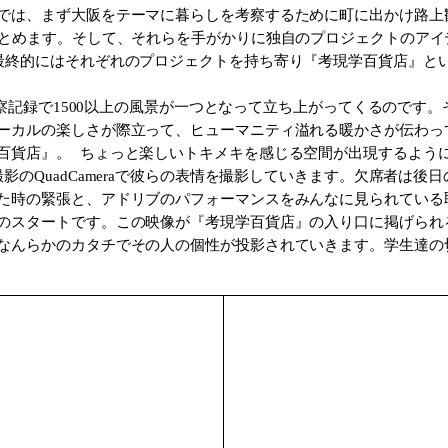
では、まず大阪をテーマに暮らしを考察するために町に出かけ路上
まとめます。そして、それらを手がかりに独自のプロジェクトのア
最終的にはそれぞれのプロジェクトを持ち寄り『考現学百貨店』と
観察記録で1500以上の風景が一つとなって立ち上がってくるのです
ーカルの楽しさが際立って、ヒューマニティ溢れる暖かさが伝わっ
百貨店』。 ちょっと楽しいトキメキを感じる空間が出現するよう
のQuadCameraで彼らの表情を撮影していきます。欠席者は後
た時の緊張と、アドリブのパフォーマンスをみんなに見られている
のスタートです。この映像が『考現学百貨店』の入り口に掲げられ
なんらかのカタチでその人の個性が投影されていきます。学生達の